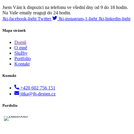
Jsem Vám k dispozici na telefonu ve všední dny od 9 do 18 hodin.
Na Vaše emaily reaguji do 24 hodin.
Jki-facebook-light
Twitter
Jki-instagram-1-light
Jki-linkedin-light
Mapa stránek
Domů
O mně
Služby
Portfolio
Kontakt
Kontakt
+420 602 756 151
jitka@jh-design.cz
Portfolio