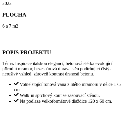
2022
PLOCHA
6 a 7 m2
POPIS PROJEKTU
Téma: Inspirace italskou elegancí, betonová stěrka evokující
přírodní mramor, bezespárová úprava stěn podtrhující čistý a
nerušivý vzhled, zároveň kontrast drsnosti betonu.
Volně stojící rohová vana z litého mramoru v délce 175
cm.
Walk-in sprchový kout se zasouvací stěnou.
Na podlaze velkoformátové dlaždice 120 x 60 cm.